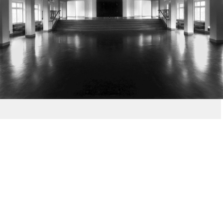
Auswahl. Bei genauerem Hinsehen stellt man
allerdings fest, daß es nur wenige neue
Geschäftshäuser gibt, die den Standort
nachhaltig prägen und dem Nutzer neben
den erforderlichen Flächen einen baulichen
Identifikationspunkt bieten, dessen
überdurchschnittliche Qualität nicht mit
marktschreierischen Getöse daherkommt.
Der AIV hat den Neubau Neuer Wall 52 als ein
solches Gebäude identifiziert.
Anstelle des Umbaus dreier älterer Häuser,
über deren Erhaltung unter
denkmalpflegerischen Gesichtspunkten
zunächst Unklarheit bestand, hat man sich für
die Einfügung eines Neubaus in den
städtebaulichen Kontext am Neuen Wall