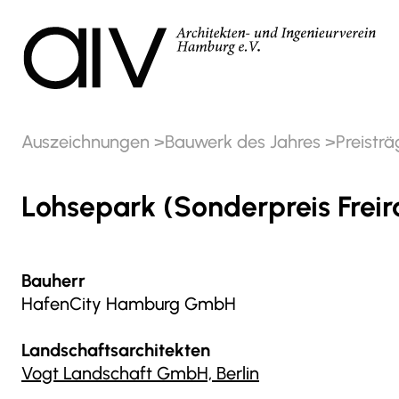
Auszeichnungen
Bauwerk des Jahres
Preisträ
Lohsepark (Sonderpreis Frei
Bauherr
HafenCity Hamburg GmbH
Landschaftsarchitekten
Vogt ​Landschaft GmbH, Berlin