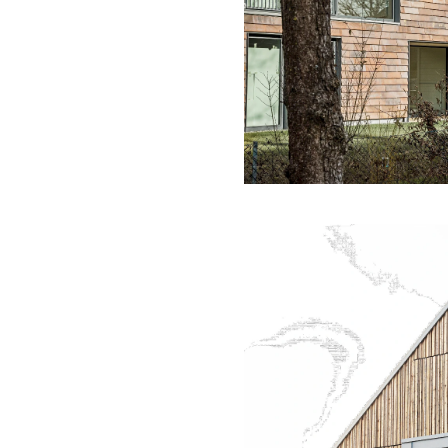
lem Abstand zur
aus", darin der
tzen und ei-nem
e etwas von der
tteilarchiv Schnelsen
hbarschaft" der
 der Arbeiter-
um Vereinsamung im
durch einen großen,
' und Leid Aller
ie Architekten wörtlich
der Wohnungen decken,
l, wie bei einem Hut,
agen über die Ohren
kehauses" mit den