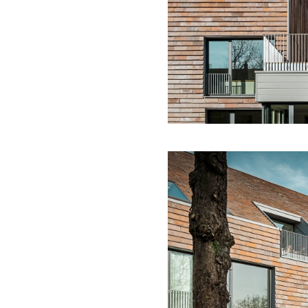
aßen in die Großstadt,
Wort
hen, das sich zwei
aben: Nämlich in ihrem
gt hilfebedürftige und
t „kümmern" wollen,
sollte auf ihrem
ngfristig
tadt bewährten Prinzip:
spa Hamburg Stiftung
 Aufgabe und
ten sie mit den
sgerechte kleine
nden so in drei Typen: