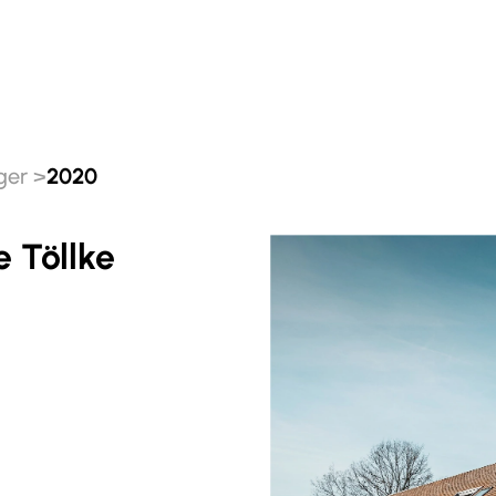
ger
2020
e Töllke