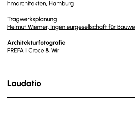
hmarchitekten, Hamburg
Tragwerksplanung
Helmut Wiemer, Ingenieurgesellschaft für Bau
Architekturfotografie
PREFA I Croce & Wir
Laudatio
Es kommt bescheiden daher, dieses „Haus für A
sich lang hinziehenden Schleswiger Damm, mit 
wandelnden Bebauung – kleine Einfamilienhäu-
unterschiedlichsten Zeiten wechseln plötzlich 
gesichtslosen Geschossbauten aus jüngeren Jah