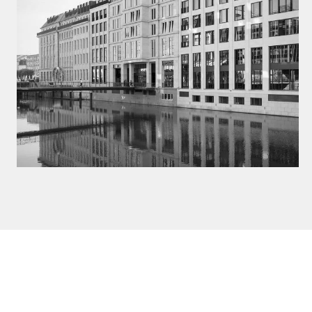
Frauen und Männern sowie Kindern als Grundg
Stifterinnen zeichnet der Architekten- und
Ingenieurverein dieses Bauwerk als „Bauwerk des
Vorbild für eine huma-ne Stadtplanung.
Ein kleiner Hinweis zum Thema Bescheidenheit: I
Stifterinnen Erika und Ilse Töllke hätten es verdi
an der Anlage genannt zu werden!
Gerhard Hirschfeld
Im November 2021