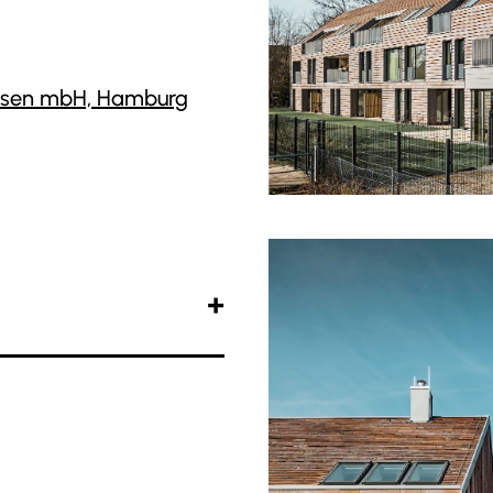
wesen mbH, Hamburg
lt und Jung" an dem
der immer wieder sich
ser aus den
mit mehr oder weniger
ren – ein wenig Grün,