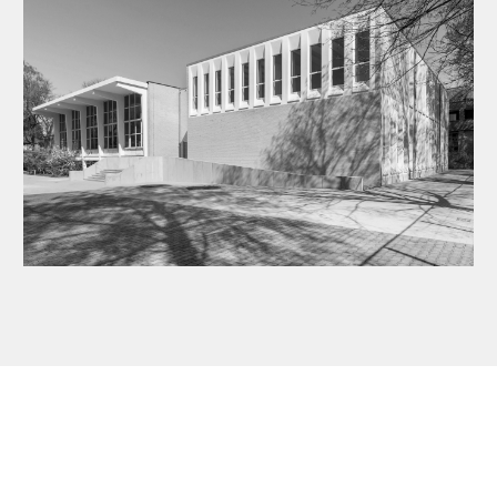
edanken der
 Jahres 2020" aus, als
ch finde, die
ent, irgendwo in oder