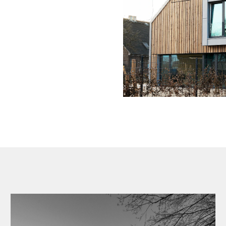
g, auch diese wird
 Längsfassade. Das
hüter" seiner
alung versehen und
Der wohlfeilen Kritik an
 die Nutzungsvielfalt
 gleichzeitig
lagen auf. Bei näherem
enhäuser und weitere
 notwendige
ältigen Bearbeitung und
fnisse der hier
nicht nur für diesen
ung von betagten