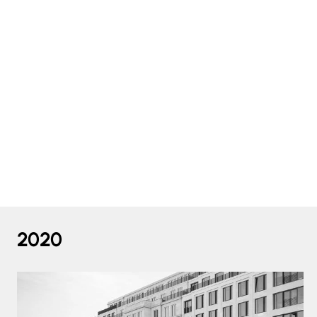
sozialen Einrichtungen erhält eine Metalldeckun
heruntergeklappt und schützt wie behütend die
Raumgebilde „Haus" wird so anschaulich zum „Be
Bewohner. Die Giebel sind mit einer Holzversch
verbinden so sinnfällig alle Teile des Ensembles. 
einer „Baumaterialausstellung" mag man getrost
entge-genhalten, die hier zusammenführend und
ausdrucksstark dargestellt wird.
In den Grundrissen fallen die vielen Treppenan
Hinsehen sind es tat-sächlich zwei Haupttrepp
zwei, hier wohl wegen der besonderen Klientel,
Außentreppen.
2020
Alle Details vermitteln den Eindruck einer sorgf
liebevollen Einlassung der Fachleute in die Bedür
wohnenden Menschen. Zusammen damit und der 
Stadtteil so wichtigen Idee der Zusammenführ