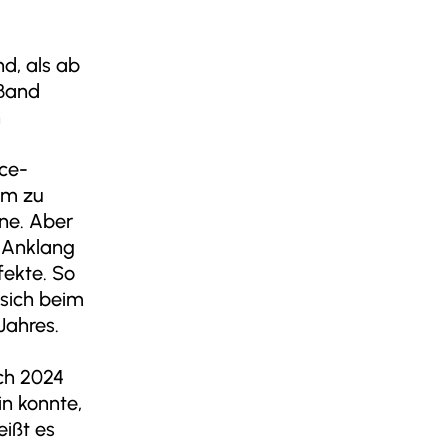
d, als ab
 Band
n
nce-
um zu
hne. Aber
 Anklang
fekte. So
sich beim
Jahres.
ch 2024
in konnte,
eißt es