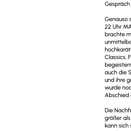
Gespräch
Genauso s
22 Uhr MA
brachte mi
unmittelba
hochkarät
Classics,
begeister
auch die 
und ihre 
wurde noc
Abschied 
Die Nachf
größer als
kann sich 