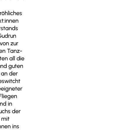
röhliches
kt:innen
rstands
 Gudrun
von zur
hen Tanz-
en all die
und guten
r an der
eswitcht
eeigneter
Fliegen
nd in
uchs der
 mit
nnen ins