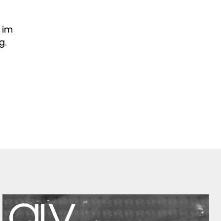
 im
g.