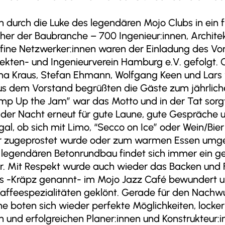
 durch die Luke des legendären Mojo Clubs in ein f
her der Baubranche – 700 Ingenieur:innen, Archite
fine Netzwerker:innen waren der Einladung des Vo
tekten- und Ingenieurverein Hamburg e.V. gefolgt.
ona Kraus, Stefan Ehmann, Wolfgang Keen und Lars 
s dem Vorstand begrüßten die Gäste zum jährlic
ump Up the Jam” war das Motto und in der Tat sorgt
 der Nacht erneut für gute Laune, gute Gespräche 
gal, ob sich mit Limo, “Secco on Ice” oder Wein/Bie
r zugeprostet wurde oder zum warmen Essen umg
 legendären Betonrundbau findet sich immer ein g
ür. Mit Respekt wurde auch wieder das Backen und 
s -Kräpz genannt- im Mojo Jazz Café bewundert u
Kaffeespezialitäten geklönt. Gerade für den Nachw
e boten sich wieder perfekte Möglichkeiten, locker
 und erfolgreichen Planer:innen und Konstrukteur:i