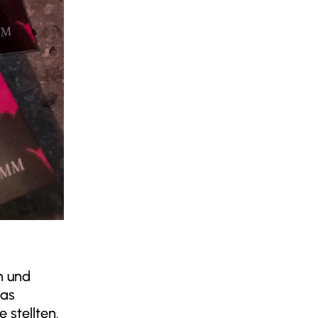
n und
das
 stellten.