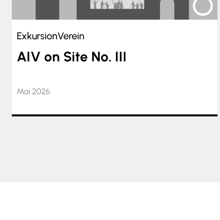
Exkursion
Verein
AIV on Site No. III
Mai 2026