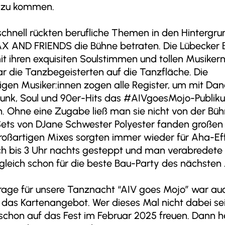
 zu kommen.
chnell rückten berufliche Themen in den Hintergrun
X AND FRIENDS die Bühne betraten. Die Lübecker
t ihren exquisiten Soulstimmen und tollen Musiker
r die Tanzbegeisterten auf die Tanzfläche. Die
igen Musiker:innen zogen alle Register, um mit Da
 Funk, Soul und 90er-Hits das #AIVgoesMojo-Publik
n. Ohne eine Zugabe ließ man sie nicht von der Bü
Sets von DJane Schwester Polyester fanden großen
großartigen Mixes sorgten immer wieder für Aha-Ef
h bis 3 Uhr nachts gesteppt und man verabredete 
gleich schon für die beste Bau-Party des nächsten 
rage für unsere Tanznacht “AIV goes Mojo” war au
 das Kartenangebot. Wer dieses Mal nicht dabei se
schon auf das Fest im Februar 2025 freuen. Dann h