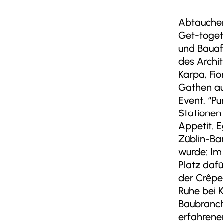
Abtauchen
Get-toget
und Bauaf
des Archi
Karpa, Fi
Gathen au
Event. “P
Stationen
Appetit. E
Züblin-Ba
wurde: Im
Platz daf
der Crêpe
Ruhe bei 
Baubranch
erfahrenen